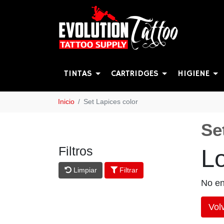
TINTAS
CARTRIDGES
HIGIENE
Inicio
Set Lapices color
Se
Filtros
L
Limpiar
Filtrar
No en
Volv