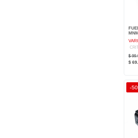
FUE
MN
VAR
CRI
$ 99
$ 69
-5