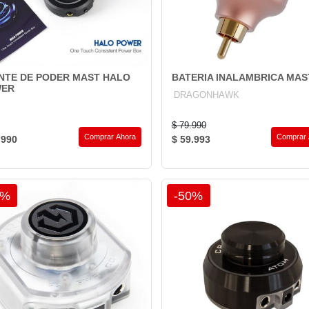
NTE DE PODER MAST HALO
BATERIA INALAMBRICA MAS
WER
DRAGONHAWK
$ 79.990
Comprar Ahora
Comprar 
.990
$ 59.993
0%
-50%