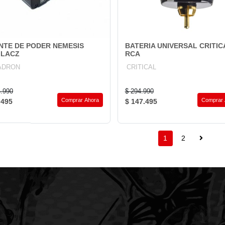
NTE DE PODER NEMESIS
BATERIA UNIVERSAL CRITIC
ILACZ
RCA
ADRON
CRITICAL
4.990
$ 294.990
Comprar Ahora
Comprar 
.495
$ 147.495
1
2