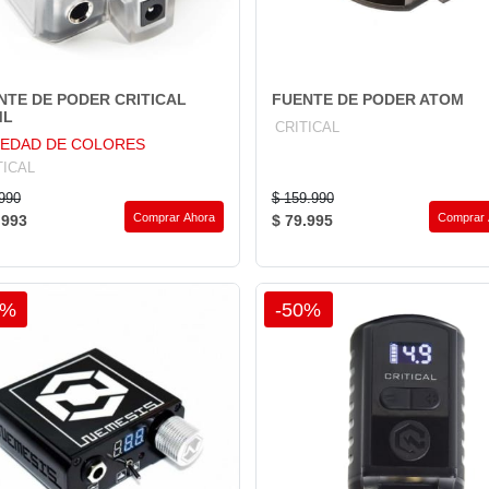
NTE DE PODER CRITICAL
FUENTE DE PODER ATOM
ML
CRITICAL
IEDAD DE COLORES
TICAL
.990
$ 159.990
Comprar Ahora
Comprar 
.993
$ 79.995
0%
-50%