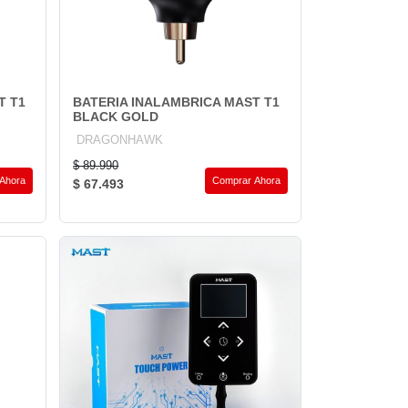
T T1
BATERIA INALAMBRICA MAST T1
BLACK GOLD
DRAGONHAWK
$ 89.990
Ahora
Comprar Ahora
$ 67.493