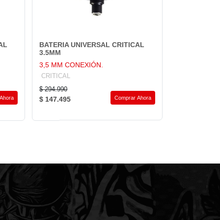
AL
BATERIA UNIVERSAL CRITICAL
3.5MM
3,5 MM CONEXIÓN.
CRITICAL
$ 294.990
Ahora
Comprar Ahora
$ 147.495