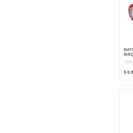
BAT
MÁQ
AVA
$ 6.