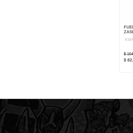
FUE
ZAS
KW
$ 16
$ 82