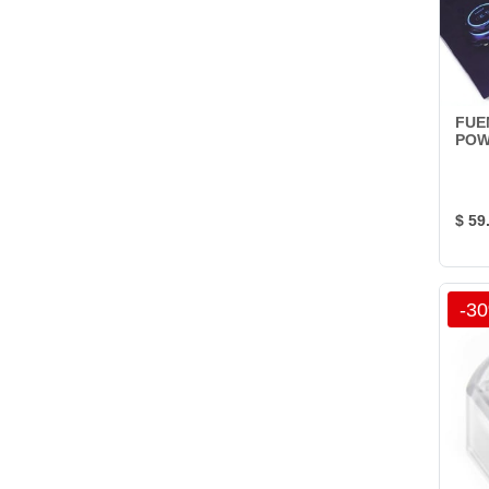
FUE
PO
$ 59
-3