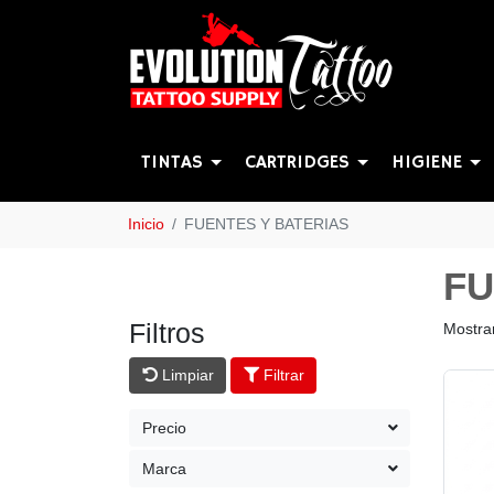
TINTAS
CARTRIDGES
HIGIENE
Inicio
FUENTES Y BATERIAS
FU
Filtros
Mostra
Limpiar
Filtrar
Precio
Marca