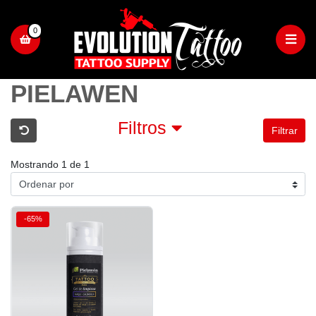
0
PIELAWEN
Filtros
Filtrar
Mostrando 1 de 1
-65%