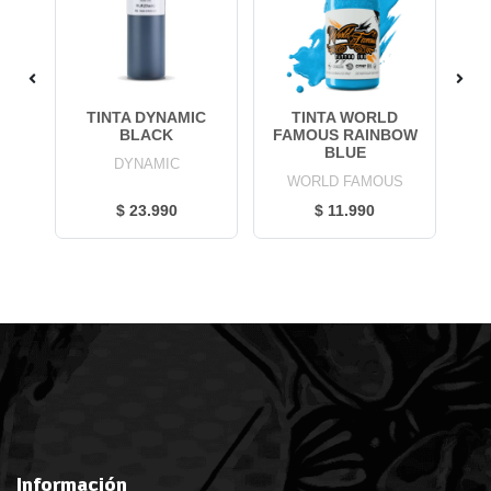
D
TINTA DYNAMIC
TINTA WORLD
T
BLACK
FAMOUS RAINBOW
W
BLUE
DYNAMIC
S
WORLD FAMOUS
$ 23.990
$ 11.990
Información