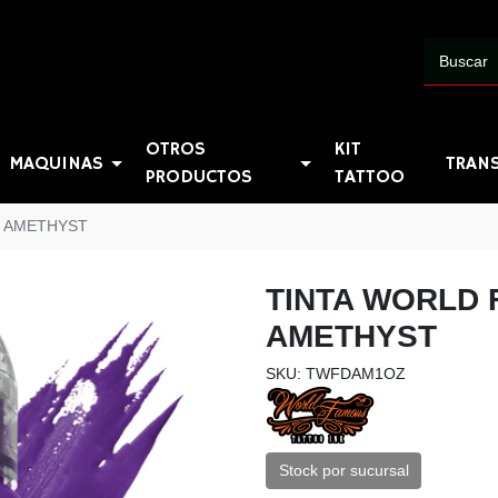
OTROS
KIT
MAQUINAS
TRAN
PRODUCTOS
TATTOO
P AMETHYST
TINTA WORLD
AMETHYST
SKU: TWFDAM1OZ
Stock por sucursal