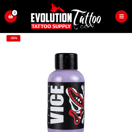
0
-35%