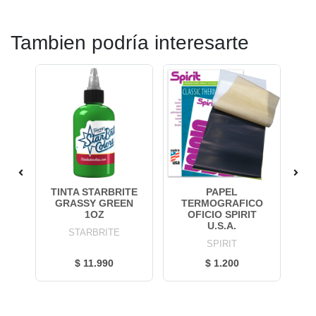
Tambien podría interesarte
GE
TINTA STARBRITE
PAPEL
T
GRASSY GREEN
TERMOGRAFICO
D
1OZ
OFICIO SPIRIT
U.S.A.
STARBRITE
SPIRIT
$ 11.990
$ 1.200