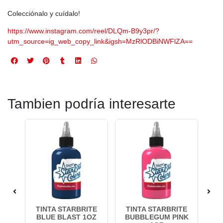
Colecciónalo y cuídalo!
https://www.instagram.com/reel/DLQm-B9y3pr/?
utm_source=ig_web_copy_link&igsh=MzRlODBiNWFlZA==
Tambien podría interesarte
TE
TINTA STARBRITE
TINTA STARBRITE
T
LIA
BLUE BLAST 1OZ
BUBBLEGUM PINK
SI