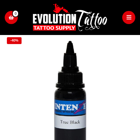
0
-40%