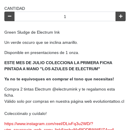
CANTIDAD
Green Sludge de Electrum Ink
Un verde oscuro que se inclina amarillo.
Disponible en presentaciones de 1 onza.
ESTE MES DE JULIO COLECCIONA LA PRIMERA FICHA
PINTADA A MANO "LOS AZULES DE ELECTRUM"
Ya no te equivoques en comprar el tono que necesitas!
Compra 2 tintas Electrum @electrumink y te regalamos esta
ficha.
Válido solo por compras en nuestra página web evolutiontattoo.cl
Colecciónalo y cuídalo!
https://www.instagram.com/reel/DLivFq3u2WD/?
utm_source=ig_web_copy_link&igsh=MzRlODBiNWFlZA==º