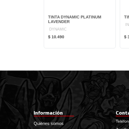
TINTA DYNAMIC PLATINUM
TI
LAVENDER
I
DYNAMIC
$ 10.490
$ 
Información
Cont
Teléfo
Quiénes somos