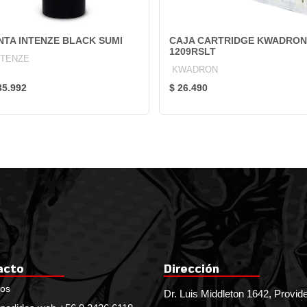
NTA INTENZE BLACK SUMI
CAJA CARTRIDGE KWADRON
1209RSLT
NTENZE
KWADRON
35.992
$ 26.490
acto
Dirección
nos
Dr. Luis Middleton 1642, Provid