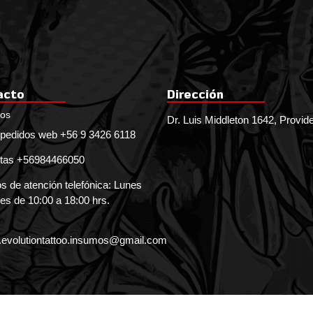
acto
Dirección
nos
Dr. Luis Middleton 1642, Provid
pedidos web +56 9 3426 6118
tas +56984466050
s de atención telefónica: Lunes
es de 10:00 a 18:00 hrs.
.evolutiontattoo.insumos@gmail.com
EVOLUTION TATTOO SUPPLY © 2026
Creado 