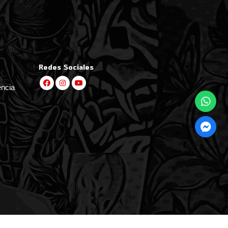
Redes Sociales
encia
por
Bsale