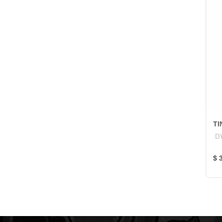
TI
D
$ 