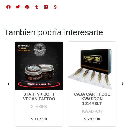
Tambien podría interesarte
GE
STAR INK SOFT
CAJA CARTRIDGE
T
VEGAN TATTOO
KWADRON
1014RSLT
STARINK
KWADRON
$ 11.990
$ 29.990