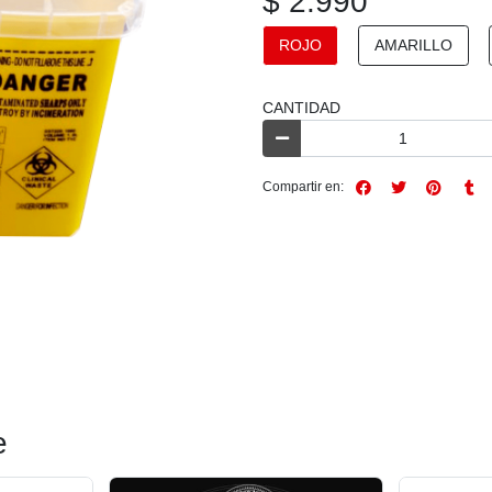
$ 2.990
ROJO
AMARILLO
CANTIDAD
Compartir en:
e