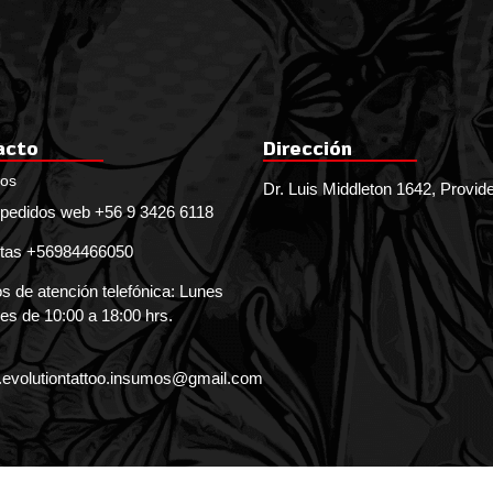
acto
Dirección
nos
Dr. Luis Middleton 1642, Provid
pedidos web +56 9 3426 6118
tas +56984466050
s de atención telefónica: Lunes
es de 10:00 a 18:00 hrs.
.evolutiontattoo.insumos@gmail.com
EVOLUTION TATTOO SUPPLY © 2026
Creado 