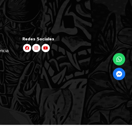
Redes Sociales
encia
por
Bsale