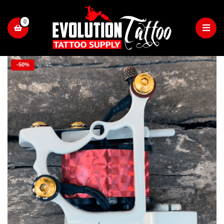
0
-50%