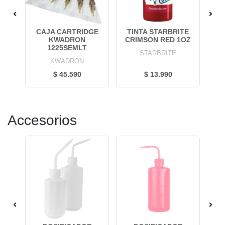
TE
CAJA CARTRIDGE
TINTA STARBRITE
T
OZ
KWADRON
CRIMSON RED 1OZ
V
1225SEMLT
STARBRITE
KWADRON
$ 45.590
$ 13.990
Accesorios