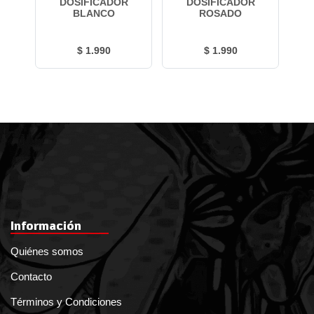
R
DOSIFICADOR
DOSIFICADOR
ML
BLANCO
ROSADO
$ 1.990
$ 1.990
Información
Quiénes somos
Contacto
Términos y Condiciones