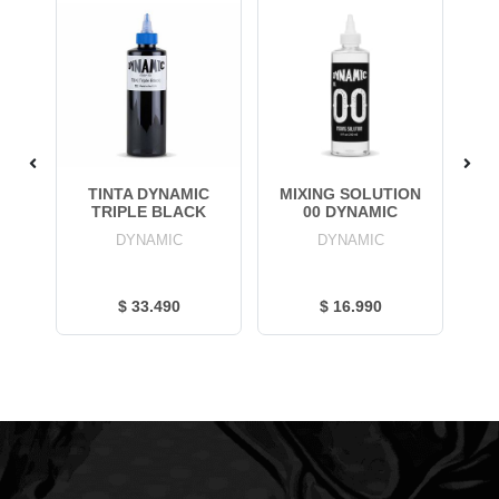
RA
TINTA DYNAMIC
MIXING SOLUTION
T
TRIPLE BLACK
00 DYNAMIC
BL
DYNAMIC
DYNAMIC
$ 33.490
$ 16.990