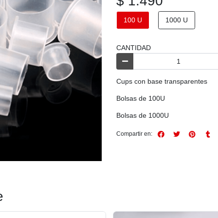
$ 1.490
100 U
1000 U
CANTIDAD
Cups con base transparentes
Bolsas de 100U
Bolsas de 1000U
Compartir en:
e