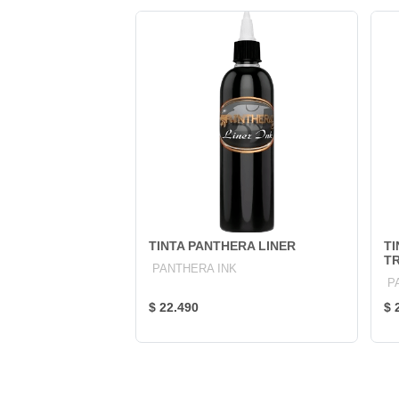
TINTA PANTHERA LINER
T
TR
PANTHERA INK
P
$ 22.490
$ 