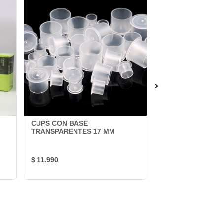
CUPS CON BASE
PAPEL HECTOGRA
TRANSPARENTES 17 MM
U.S.A.
SPIRIT
$ 11.990
$ 1.200