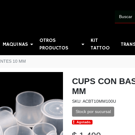
OTROS
KIT
MAQUINAS
TRAN
PRODUCTOS
TATTOO
NTES 10 MM
CUPS CON BA
MM
SKU: ACBT10MM100U
Stock por sucursal
Agotado.