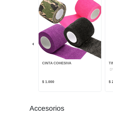
D FAMOUS
CINTA COHESIVA
T
PLE
D
US
$ 1.000
$ 
Accesorios