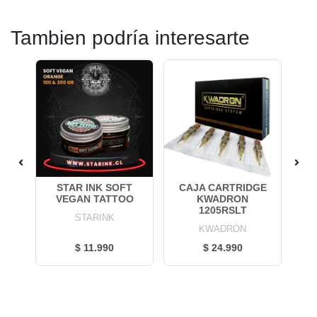
Tambien podría interesarte
TE
STAR INK SOFT
CAJA CARTRIDGE
OZ
VEGAN TATTOO
KWADRON
A
1205RSLT
STARINK
KWADRON
$ 11.990
$ 24.990