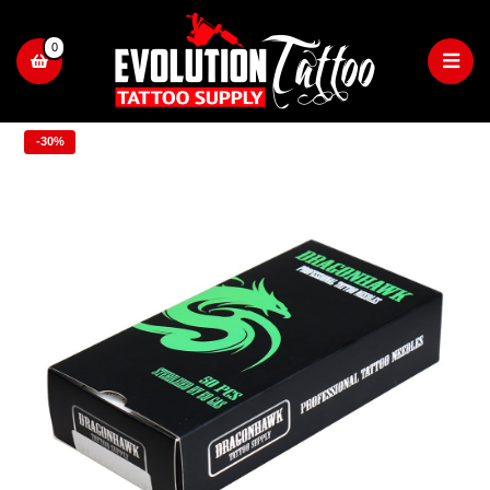
0
-30%